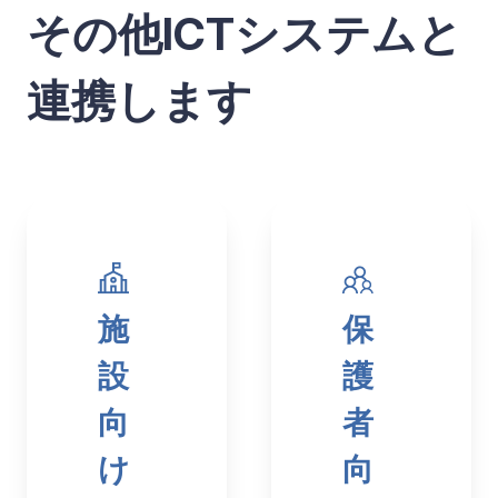
その他ICTシステムと
連携します
施
保
設
護
向
者
け
向