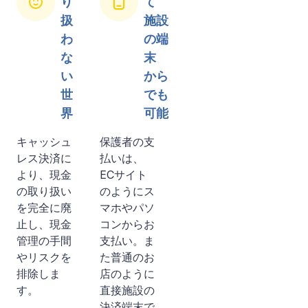
り
て
扱
施設
わ
の端
な
末
い
から
世
でも
界
可能
キャッシュ
保護者の支
レス決済に
払いは、
より、現金
ECサイト
の取り扱い
のようにス
を完全に廃
マホやパソ
止し、現金
コンからお
管理の手間
支払い。ま
やリスクを
た普通のお
排除しま
店のように
す。
直接施設の
決済端末で