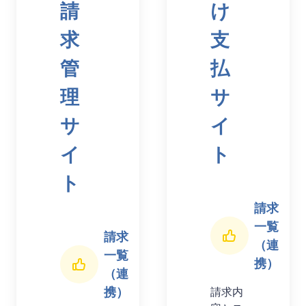
請
け
求
支
管
払
理
サ
サ
イ
イ
ト
ト
請求
一覧
請求
（連
一覧
携）
（連
携）
請求内