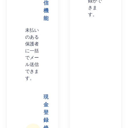
録がで
信
きま
機
す。
能
未払い
のある
保護者
に一括
でメー
ル送信
できま
す。
現
金
登
録
修