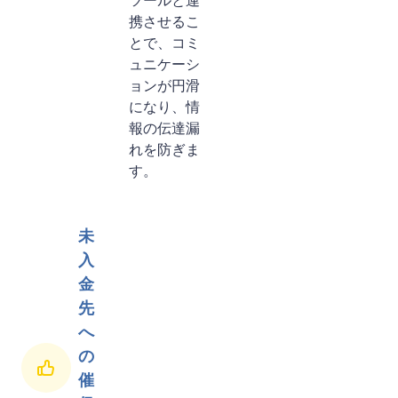
ツールと連
携させるこ
とで、コミ
ュニケーシ
ョンが円滑
になり、情
報の伝達漏
れを防ぎま
す。
未
入
金
先
へ
の
催