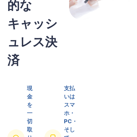
的な
キャッシ
ュレス決
済
現
支払
金
いは
を
スマ
一
ホ・
切
PC・
取
そし