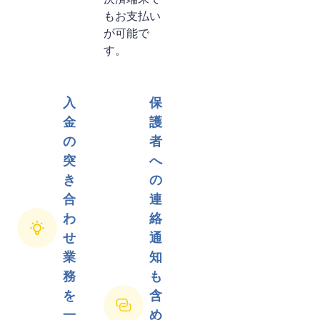
もお支払い
が可能で
す。
入
保
金
護
の
者
突
へ
き
の
合
連
わ
絡
せ
通
業
知
務
も
を
含
一
め