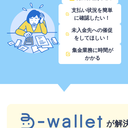
支払い状況を簡単
に確認したい！
未入金先への催促
をしてほしい！
集金業務に時間が
かかる
が
解