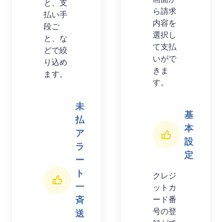
と、支
ら請求
払い手
内容を
段ご
選択し
と、な
て支払
どで絞
いがで
り込め
きま
ます。
す。
未
基
払
本
ア
設
ラ
定
ー
ト
クレジ
一
ットカ
ード番
斉
号の登
送