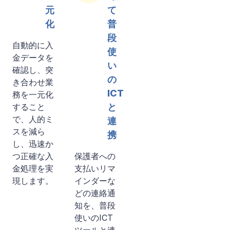
元
て
化
普
段
自動的に入
使
金データを
い
確認し、突
の
き合わせ業
ICT
務を一元化
すること
と
で、人的ミ
連
スを減ら
携
し、迅速か
つ正確な入
保護者への
金処理を実
支払いリマ
現します。
インダーな
どの連絡通
知を、普段
使いのICT