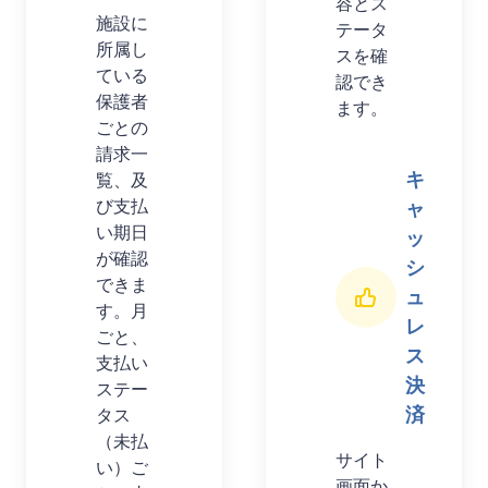
容とス
施設に
テータ
所属し
スを確
ている
認でき
保護者
ます。
ごとの
請求一
キ
覧、及
び支払
ャ
い期日
ッ
が確認
シ
できま
ュ
す。月
レ
ごと、
ス
支払い
決
ステー
済
タス
（未払
サイト
い）ご
画面か