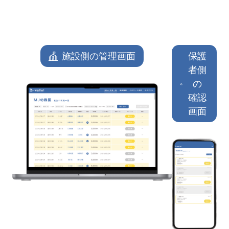
施設側の管理画面
保護
者側
の
確認
画面